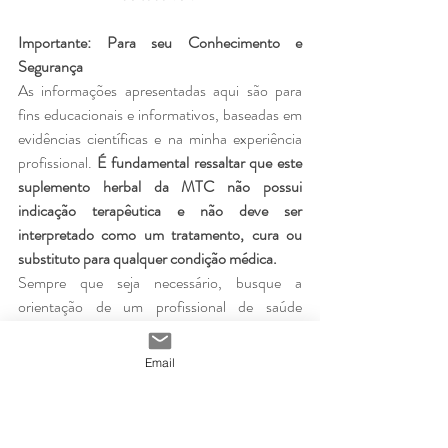
Importante: Para seu Conhecimento e 
Segurança
As informações apresentadas aqui são para 
fins educacionais e informativos, baseadas em 
evidências científicas e na minha experiência 
profissional. 
É fundamental ressaltar que este 
suplemento herbal da MTC não possui 
indicação terapêutica e não deve ser 
interpretado como um tratamento, cura ou 
substituto para qualquer condição médica.
Sempre que seja necessário, busque a 
orientação de um profissional de saúde 
qualificado para avaliação individual, 
diagnóstico e indicação da abordagem mais 
Email
adequada para seu caso. A decisão de integrar 
qualquer suplemento à sua rotina deve ser 
feita em conjunto com seu médico ou 